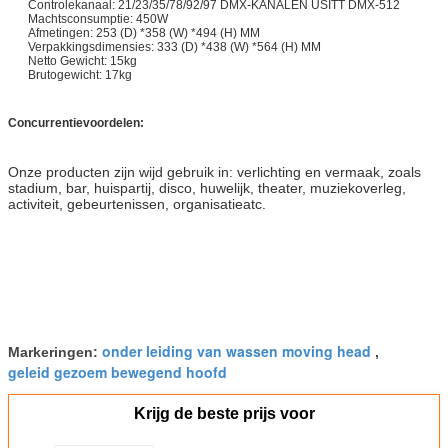
Controlekanaal: 21/23/35/78/92/97 DMX-KANALEN USITT DMX-512
Machtsconsumptie: 450W
Afmetingen: 253 (D) *358 (W) *494 (H) MM
Verpakkingsdimensies: 333 (D) *438 (W) *564 (H) MM
Netto Gewicht: 15kg
Brutogewicht: 17kg
Concurrentievoordelen:
Onze producten zijn wijd gebruik in: verlichting en vermaak, zoals
stadium, bar, huispartij, disco, huwelijk, theater, muziekoverleg,
activiteit, gebeurtenissen, organisatieatc.
onder leiding van wassen moving head
Markeringen:
,
geleid gezoem bewegend hoofd
Krijg de beste prijs voor