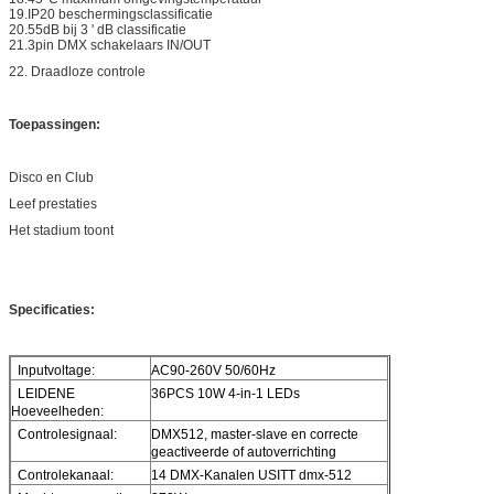
19.IP20 beschermingsclassificatie
20.55dB bij 3 ' dB classificatie
21.3pin DMX schakelaars IN/OUT
22. Draadloze controle
Toepassingen:
Disco en Club
Leef prestaties
Het stadium toont
Specificaties:
Inputvoltage:
AC90-260V 50/60Hz
LEIDENE
36PCS 10W 4-in-1 LEDs
Hoeveelheden:
Controlesignaal:
DMX512, master-slave en correcte
geactiveerde of autoverrichting
Controlekanaal:
14 DMX-Kanalen USITT dmx-512