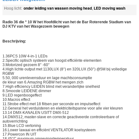
onder leiding van wassen moving head
LED moving wash
Hoog licht:
,
Radio 36 die * 10 W het Hoofdlicht van het de Bar Roterende Stadium van
DJ KTV van het Wasgezoem bewegen
Beschrijving:
1.36PCS 10W 4-in-1 LEDs
2.Specific optisch systeem van hoogst efficiënte elementen
3.Motorized gezoem 8° -60°
4.High lichte output met 1130LUX (8°) en 320LUX (50°) @5M bij volledige
RGBW
5.50, 000 urenlevensduur en lage machtsconsumptie
de kleur van 6.Amazing RGBW het mengen zich
7.High efficiency LEIDEN blind met veranderlijke snelheid
8.Smooste LEIDENE dimmer
9.LED regenboogeffect
10.Macros effect
11.Strobe effect met 18 flitsen per seconde en impulseffect
12.General het verduisteren en elektriciteitspanne voor alle vier kleuren
13.14 DMX-KANALEN USITT DMX-512
14.DMX512, master-slave en correcte geactiveerde controleerbare of
autoverrichting
15.Blue LCD vertoning
16.Lower lawaai en efficiënt VENTILATOR koelsysteem
17.Powercon IN UIT
18.45°C maximum omgevingstemperatuur