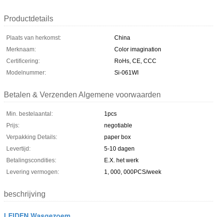
Productdetails
Plaats van herkomst:
China
Merknaam:
Color imagination
Certificering:
RoHs, CE, CCC
Modelnummer:
Si-061WI
Betalen & Verzenden Algemene voorwaarden
Min. bestelaantal:
1pcs
Prijs:
negotiable
Verpakking Details:
paper box
Levertijd:
5-10 dagen
Betalingscondities:
E.X. het werk
Levering vermogen:
1, 000, 000PCS/week
beschrijving
LEIDEN Wasgezoem