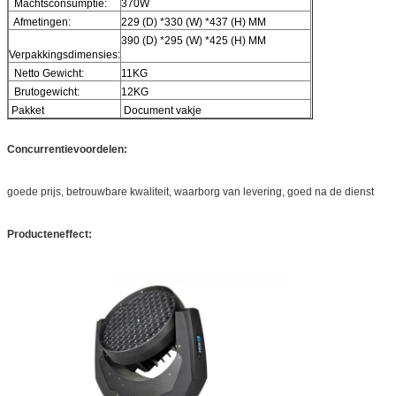
Machtsconsumptie:
370W
Afmetingen:
229 (D) *330 (W) *437 (H) MM
390 (D) *295 (W) *425 (H) MM
Verpakkingsdimensies:
Netto Gewicht:
11KG
Brutogewicht:
12KG
Pakket
Document vakje
Concurrentievoordelen:
goede prijs, betrouwbare kwaliteit, waarborg van levering, goed na de dienst
Producteneffect: